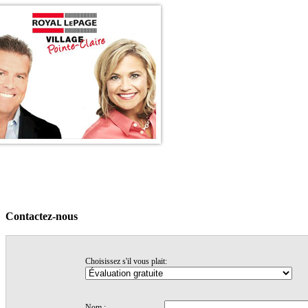
Accueil
Voir nos maisons
Témonignages
Trucs & conseils
Nos profils
Contactez-nous
Contactez-nous
Choisissez s'il vous plait:
Nom :