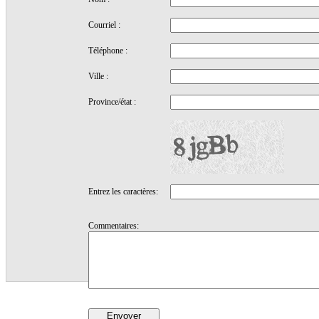
Courriel :
Téléphone :
Ville :
Province/état :
Entrez les caractères:
Commentaires: