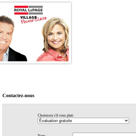
Accueil
Voir nos maisons
Témonignages
Trucs & conseils
Nos profils
Contactez-nous
Contactez-nous
Choisissez s'il vous plait:
Nom :