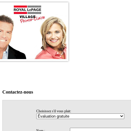
Accueil
Voir nos maisons
Témonignages
Trucs & conseils
Nos profils
Contactez-nous
Contactez-nous
Choisissez s'il vous plait:
Nom :