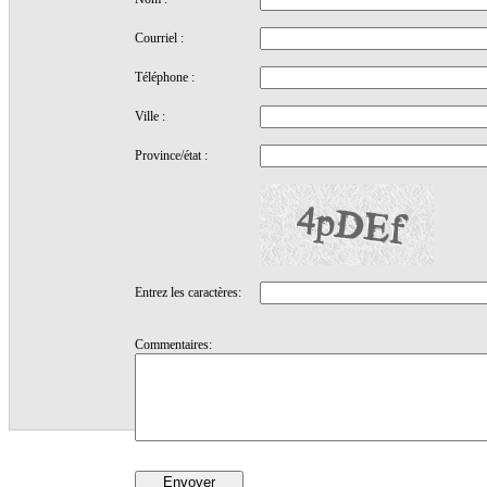
Courriel :
Téléphone :
Ville :
Province/état :
Entrez les caractères:
Commentaires: