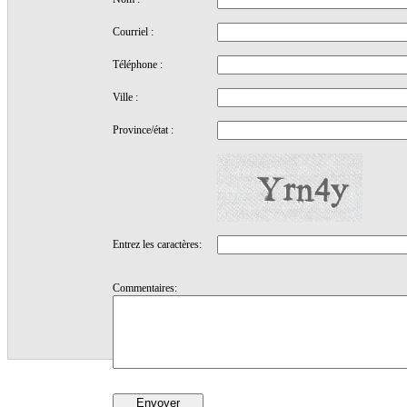
Courriel :
Téléphone :
Ville :
Province/état :
Entrez les caractères:
Commentaires: