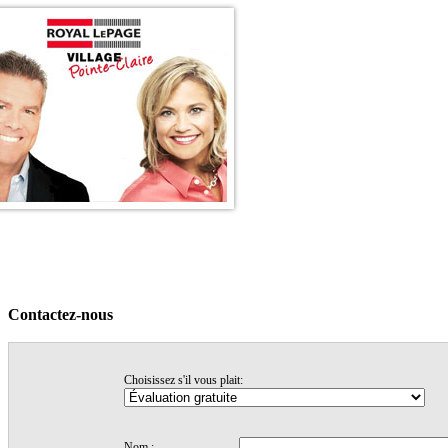
Accueil
Voir nos maisons
Témonignages
Trucs & conseils
Nos profils
Contactez-nous
Contactez-nous
Choisissez s'il vous plait:
Nom :